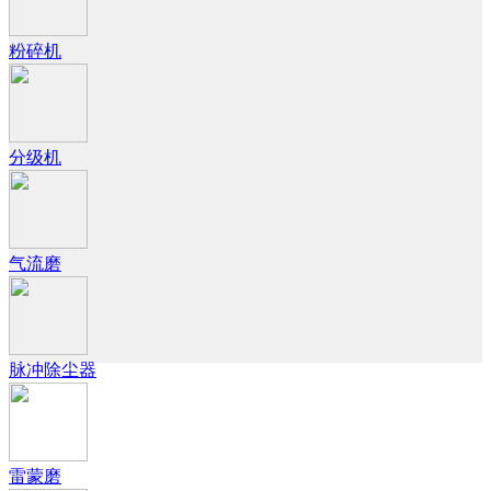
粉碎机
分级机
气流磨
脉冲除尘器
雷蒙磨