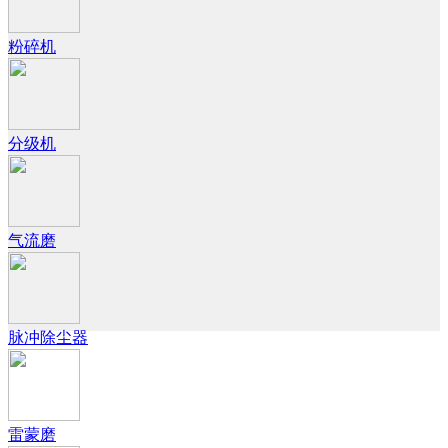
粉碎机
分级机
气流磨
脉冲除尘器
雷蒙磨