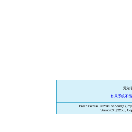
无法
如果系统不
Processed in 0.02949 second(s), my
Version:3.3[2250], Co